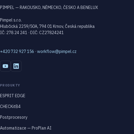
PIMPEL — RAKOUSKO, NĚMECKO, ČESKO A BENELUX
Pimpel s.r.o.
Hlubčická 2259/50A, 794 01 Krnov, Česká republika
IČ: 278 24 241 · DIČ: CZ27824241
+420 732 927 156
·
workflow@pimpel.cz
PRODUKTY
ESPRIT EDGE
CHECKitB4
Postprocesory
Automatizace — ProPlan AI